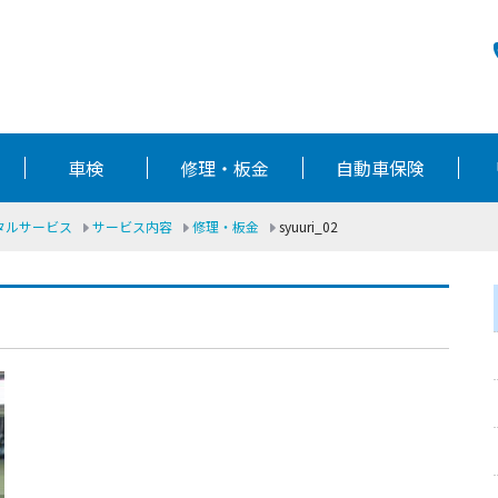
車検
修理・板金
自動車保険
ータルサービス
サービス内容
修理・板金
syuuri_02