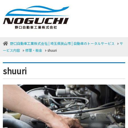
野口自動車工業株式会社 | 埼玉県狭山市 | 自動車のトータルサービス
サ
ービス内容
修理・板金
shuuri
shuuri