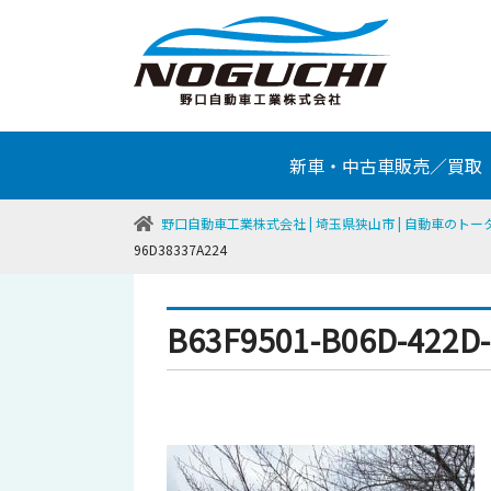
新車・中古車販売／買取
野口自動車工業株式会社 | 埼玉県狭山市 | 自動車のト
96D38337A224
B63F9501-B06D-422D