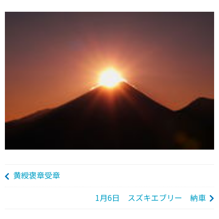
黄綬褒章受章
1月6日 スズキエブリー 納車